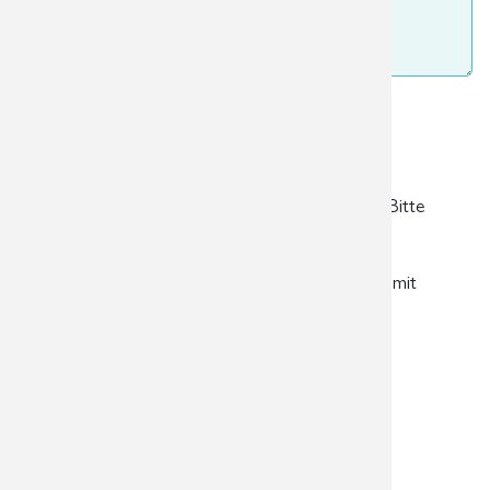
Überweisungsschein/Dokumente (Kopie)
hochladen
Sicherheitsfrage
*
Bitte
rechnen Sie 1 plus 5.
Mit Absenden des Formulars erklären Sie sich mit
unserer
Datenschutzerklärung
einverstanden.
Absenden