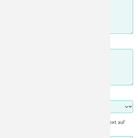
Befund/ Medikation:
Auftrag
*
Zu untersuchende Körperregion oder Auftragstext auf
dem Überweisungsschein:
*