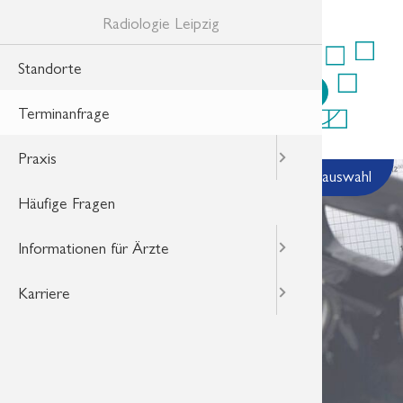
Radiologie Leipzig
Standorte
Radiolog
Informati
Aktuelle 
Schnellb
Terminanfrage
Ihre Bilde
Informati
HealthDa
Praxis
Datensch
Ihre Frag
Weiterbil
Standortauswahl
Häufige Fragen
Terminan
Informationen für Ärzte
Karriere