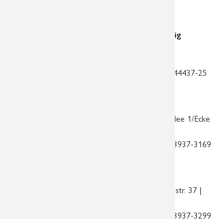
PD Dr. med. habil. Jens-Peter Schneider
Dr. med. Dominik Fritzsch
Standort am Diakonissenkrankenhaus Leipzig
Hauptstandort
Georg-Schwarz-Str. 49 | 04177 Leipzig
Telefon:
0341 3937-3000 | Telefax:
0341 44437-25
| E-Mail:
praxis@radiologie-leipzig.de
Standort im Markkleeberg-Center
| Kirschallee 1/Ecke
Koburger Straße | 04416 Markkleeberg
Telefon:
0341 3937-3100 | Telefax:
0341 3937-3169
| E-Mail:
praxis@radiologie-markkleeberg.de
Standort am Rathaus Schönefeld
| Ossietzkystr. 37 |
04347 Leipzig
Telefon:
0341 3937-3200 | Telefax:
0341 3937-3299