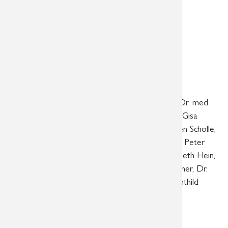
Überörtliche Radiologische
Gemeinschaftspraxis in
Leipzig, Markkleeberg und Aue
Fachärzte für Radiologie
Dr. med. Ute Bayer, Dr. med. Romy Steinecke, Dr. med.
Roland Schmidt, Dr. med. Ute Englisch, Dr. med. Gisa
Löbe, Dr. med. Grit Häntschel, Dr. med. Thorsten Scholle,
Dr. med. Max-Ludwig Schäfer, Dr. med. Andreas Peter
Erler, Dr. med. Friederike Lerche, Dr. med. Elizabeth Hein,
Dr. med. Josephin Gawlitza, Dr. med. Philipp Tilgner, Dr.
med. Christina Mory, Seweryn Krzykowski, Mechthild
Kristokat
Fachärzte für Radiologie/Neuroradiologie