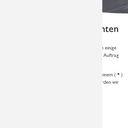
Terminanfrage für Patienten
Bitte halten Sie den Überweisungsschein für Ihre
radiologische Untersuchung bereit, wir benötigen einige
Informationen, die Ihr Arzt zu dem gewünschten Auftrag
notiert hat.
Für uns dringend notwendige Angaben sind mit einem (
*
)
gekennzeichnet. Nach Eingang Ihrer Anfrage werden wir
uns umgehend bei Ihnen zurückmelden und einen
Terminvorschlag unterbreiten.
Name:
*
Vorname:
*