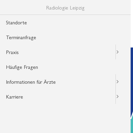
Radiologie Leipzig
Standorte
Terminanfrage
Praxis
Standorte
Terminanfrage
Häufige Fragen
Praxis
Informationen für Ärzte
Häufige Fragen
Karriere
Informationen für Ärzte
Karriere