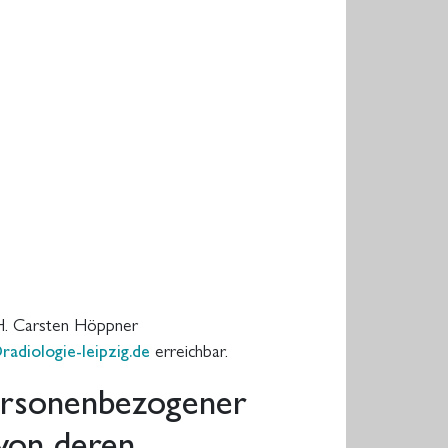
.H. Carsten Höppner
adiologie-leipzig.de
erreichbar.
ersonenbezogener
von deren